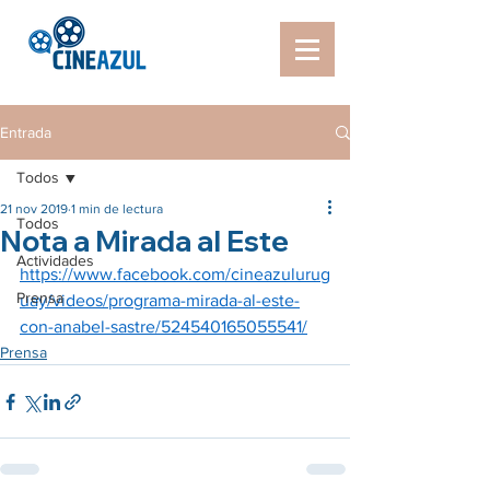
Entrada
Todos
21 nov 2019
1 min de lectura
Todos
Nota a Mirada al Este
Actividades
https://www.facebook.com/cineazulurug
Prensa
uay/videos/programa-mirada-al-este-
con-anabel-sastre/524540165055541/
Prensa