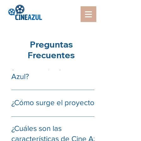
Preguntas
Frecuentes
¿Qué es el proyecto Cine
Azul?
Cine Azul Uruguay es un proyecto que
adapta el ambiente del cine para que todas
¿Cómo surge el proyecto?
las personas puedan participar y disfrutar en
familia.
El proyecto en Uruguay surge en 2016
inspirado en el proyecto "Sessão Azul" de
¿Cuáles son las
Brazil.
características de Cine Azul?