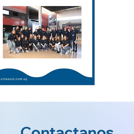
Porque tu aporte s
ayudanos a generar 
sociedad más inclu
Contactanos