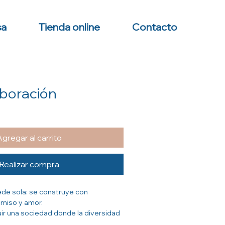
sa
Tienda online
Contacto
boración
Agregar al carrito
Realizar compra
ede sola: se construye con
miso y amor.
ir una sociedad donde la diversidad