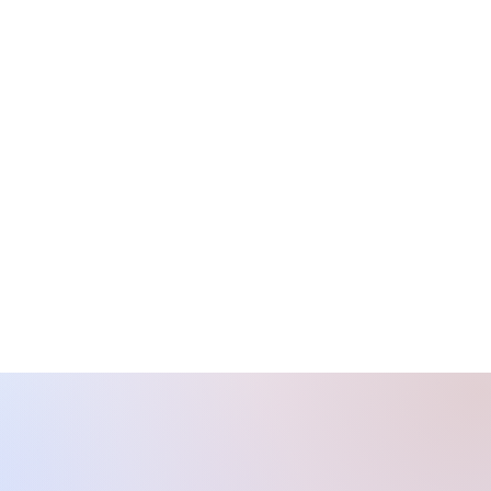
e transforma en oportunidades,
conciencia y a construir una
siva.